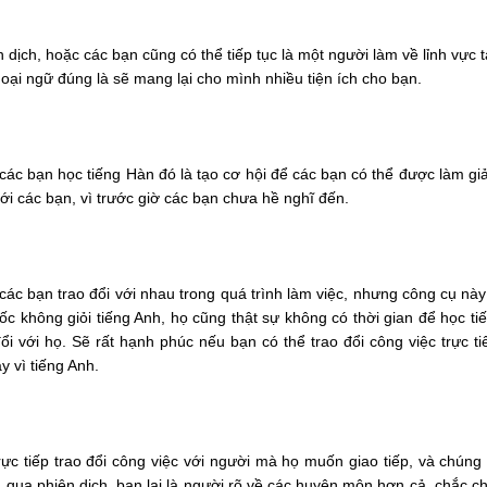
dịch, hoặc các bạn cũng có thể tiếp tục là một người làm về lỉnh vực t
goại ngữ đúng là sẽ mang lại cho mình nhiều tiện ích cho bạn.
ho các bạn học tiếng Hàn đó là tạo cơ hội để các bạn có thể được làm gi
 với các bạn, vì trước giờ các bạn chưa hề nghĩ đến.
các bạn trao đổi với nhau trong quá trình làm việc, nhưng công cụ nà
uốc không giỏi tiếng Anh, họ cũng thật sự không có thời gian để học tiế
đổi với họ. Sẽ rất hạnh phúc nếu bạn có thể trao đổi công việc trực t
y vì tiếng Anh.
 tiếp trao đổi công việc với người mà họ muốn giao tiếp, và chúng 
n qua phiên dịch, bạn lại là người rõ về các huyên môn hơn cả, chắc c