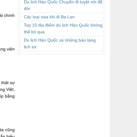
​Du lịch Hàn Quốc Chuyến đi tuyệt vời để
trọng đặc biệt đối với
người học ngoại ngữ.
đời
Và...
ài chính
Các loại visa khi đi Ba Lan
Top 10 địa điểm du lịch Hàn Quốc không
Kỹ năng viết là một phần
thể bỏ qua
quan trọng của giao tiếp
và cho dù bạn là...
Du lịch Hàn Quốc và những bảo tàng
lịch sử
ảng viên
Món ăn ngon Hàn Quốc
Với cuộc sống ngày càng
hiện đại, guồng quay
Những địa điểm du lịch mùa đông tại
công việc cũng như xu...
Hàn Quốc
y thật sự
Có nhiều bạn mặc dù
ng Việt,
đầu tư nhiều thời gian và
iếp bằng
công sức cho quá...
Tiếp cận với một ngôn
ngữ mới không bao giờ
là một điều dễ dàng...
ta cũng
hắn hiệu