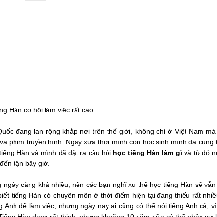
ng Hàn cơ hội làm việc rất cao
uốc đang lan rộng khắp nơi trên thế giới, không chỉ ở Việt Nam mà c
 phim truyền hình. Ngày xưa thời mình còn học sinh mình đã cũng tư
 tiếng Hàn và mình đã đặt ra câu hỏi
học tiếng Hàn làm gì
và từ đó n
́n tận bây giờ.
gày càng khá nhiều, nên các bạn nghĩ xu thế học tiếng Hàn sẽ vẫn t
c biết tiếng Hàn có chuyên môn ở thời điểm hiện tại đang thiếu rất nhi
g Anh để làm việc, nhưng ngày nay ai cũng có thể nói tiếng Anh cả, vì
. Tiếng Hàn đang rất thịnh, nhưng khoãng 10 năm nữa có thể nhân sự 