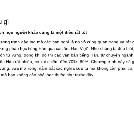
 gì
ch học người khác cũng là một điều rất tốt
trình đào tạo mà các bạn nghĩ là nó vô cùng quan trọng và rất cầ
Phương pháp học tiếng Hàn qua các âm Hán Việt”. Như chúng ta đều biết,
vốn từ vựng, trong khi đó thì các văn bản tiếng Hàn, từ chuyên ngành, 
từ gốc Hán rất nhiều, có khi chiếm đến 70%- 80%. Chương trình này sẽ 
vựng, vừa mở rộng, nắm bắt các nghĩa của từ mà không cần phải tra 
 mà bạn không cần phải học thuộc như trước đây . .