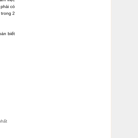
 phải có
 trong 2
oán biết
nhất