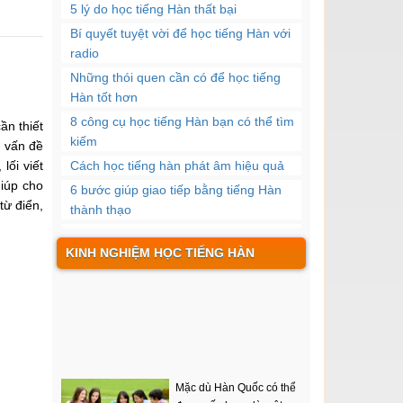
5 lý do học tiếng Hàn thất bại
Bí quyết tuyệt vời để học tiếng Hàn với
radio
Những thói quen cần có để học tiếng
Hàn tốt hơn
8 công cụ học tiếng Hàn bạn có thể tìm
n thiết
kiếm
 vấn đề
lối viết
Cách học tiếng hàn phát âm hiệu quả
giúp cho
6 bước giúp giao tiếp bằng tiếng Hàn
từ điển,
thành thạo
Cách học tiếng Hàn giao tiếp hiệu quả
KINH NGHIỆM HỌC TIẾNG HÀN
siêu tốc
Những trung tâm tiếng Hàn giá rẻ tại TP.
HCM nên biết
Lí do nên học tiếng Hàn thay vì ngôn
ngữ khác
Để học nhanh tiếng Hàn bạn nên sử
Mặc dù Hàn Quốc có thể
dụng phương pháp nào
được xếp hạng là một