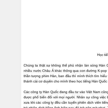
Học tiế
Chúng ta thật sự không thể phủ nhận làn sóng Hàn Q
nhiều nước Châu Á khác thông qua con đường K-pop và
thần tượng phim Hàn, ban đầu thì mình thích tìm hiểu
thành cái cơ duyên cho mình theo học tiếng Hàn Quốc đê
Các công ty Hàn Quốc đang đầu tư vào Việt Nam cũng n
được phổ biến đối với mọi người. Nhân sự công việ
xưa khi các công ty đều cần tuyển phiên dịch viên tiến
trò phiên dịch tiếng Anh hiện nay đả trở nên mờ nhạt