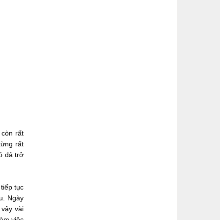
òn rất
̀ng rất
ó đả trở
iếp tục
ều. Ngày
 vậy vài
làm việc