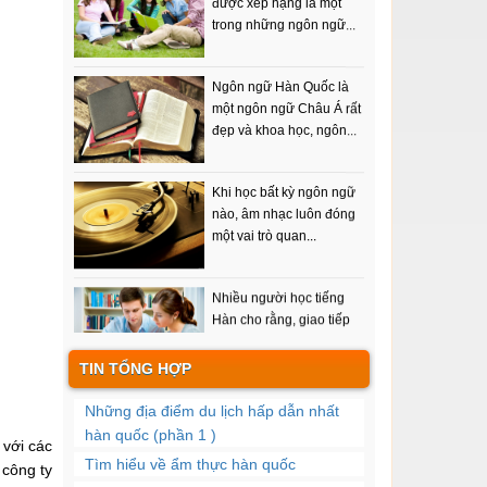
trong những ngôn ngữ...
Ngôn ngữ Hàn Quốc là
một ngôn ngữ Châu Á rất
đẹp và khoa học, ngôn...
Khi học bất kỳ ngôn ngữ
nào, âm nhạc luôn đóng
một vai trò quan...
Nhiều người học tiếng
Hàn cho rằng, giao tiếp
tiếng Hàn chỉ là nghe...
TIN TỔNG HỢP
Một trong những mục
đích của việc học tiếng
Những địa điểm du lịch hấp dẫn nhất
hàn đó là nói được...
hàn quốc (phần 1 )
 với các
Tìm hiểu về ẩm thực hàn quốc
 công ty
Từ vựng có tầm quan