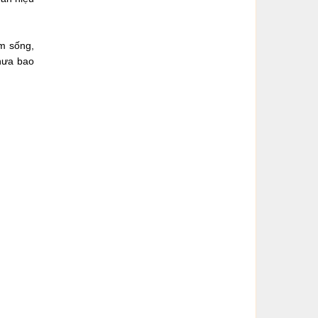
ệm sống,
chưa bao