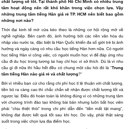
chất lượng sẽ tốt. Tại thành phố Hồ Chí Minh có nhiều trung
tâm hoạt động nên rất khó khăn trong việc chọn lựa. Vậy
những trung tâm tiếng Hàn giá rẻ TP. HCM nên biết bao gồm
những nơi nào?
Thời đại kinh tế mở cửa kéo theo là những cơ hội rộng mở về
nghề nghiệp. Bên cạnh đó, ảnh hưởng bởi các nền văn hóa du
nhập vào nước ta, đặc biệt là Hàn Quốc khiến đa số giới trẻ bị ảnh
hưởng và ngày càng có nhu cầu học tiếng Hàn hơn nữa. Có người
học tiếng Hàn vì công việc, có người muốn học vì để đáp ứng nhu
cầu đi du học trong tương lai hay chỉ học vì sở thích. Dù là vì nhu
cầu gì đi nữa thì hầu hết đều có chung một câu hỏi đó là “
Trung
tâm tiếng Hàn nào giá rẻ và chất lượng
?”
Bởi vì nhiều bạn cứ cho rằng chi phí học tỉ lệ thuận với chất lượng,
tiền bỏ ra càng cao thì chắc chắn sẽ nhận được chất lượng tốt và
ngược lại. Điều đó hoàn toàn là không đúng vì có những trung tâm
với chương trình đào tạo không bài bản nhưng luôn bắt học viên
phải “chịu thiệt thòi” trong chi phí dẫn đến “tiền mất tật mang”,
không đạt được kết quả tốt sau khi học. Do vậy, phải thật sáng
suốt trong việc chọn lựa địa điểm học.