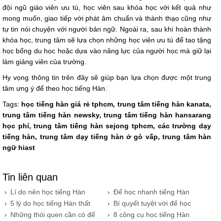
đội ngũ giáo viên ưu tú, học viên sau khóa học với kết quả như
mong muốn, giao tiếp với phát âm chuẩn và thành thạo cũng như
tự tin nói chuyện với người bản ngữ. Ngoài ra, sau khi hoàn thành
khóa học, trung tâm sẽ lựa chọn những học viên ưu tú để tao tặng
học bổng du học hoặc dựa vào năng lực của người học mà giữ lại
làm giảng viên của trường.
Hy vọng thông tin trên đây sẽ giúp bạn lựa chọn được một trung
tâm ưng ý để theo học tiếng Hàn.
Tags:
học tiếng hàn giá rẻ tphcm, trung tâm tiếng hàn kanata,
trung tâm tiếng hàn newsky, trung tâm tiếng hàn hansarang
học phí, trung tâm tiếng hàn sejong tphcm, các trường dạy
tiếng hàn, trung tâm dạy tiếng hàn ở gò vấp, trung tâm hàn
ngữ hiast
Tin liên quan
Lí do nên học tiếng Hàn
Để học nhanh tiếng Hàn
thay vì ngôn ngữ khác
bạn nên sử dụng phương
5 lý do học tiếng Hàn thất
Bí quyết tuyệt vời để học
pháp nào
bại
tiếng Hàn với radio
Những thói quen cần có để
8 công cụ học tiếng Hàn