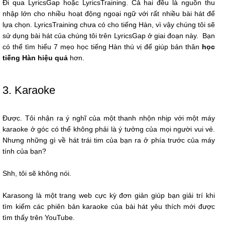
Đi qua LyricsGap hoặc LyricsTraining. Cả hai đều là nguồn thu
nhập lớn cho nhiều hoạt động ngoại ngữ với rất nhiều bài hát để
lựa chọn. LyricsTraining chưa có cho tiếng Hàn, vì vậy chúng tôi sẽ
sử dụng bài hát của chúng tôi trên LyricsGap ở giai đoạn này. Bạn
có thể tìm hiểu 7 mẹo học tiếng Hàn thú vị để giúp bản thân
học
tiếng Hàn hiệu quả
hơn.
3. Karaoke
Được. Tôi nhận ra ý nghĩ của một thanh nhộn nhịp với một máy
karaoke ở góc có thể không phải là ý tưởng của mọi người vui vẻ.
Nhưng những gì về hát trái tim của bạn ra ở phía trước của máy
tính của bạn?
Shh, tôi sẽ không nói.
Karasong là một trang web cực kỳ đơn giản giúp bạn giải trí khi
tìm kiếm các phiên bản karaoke của bài hát yêu thích mới được
tìm thấy trên YouTube.