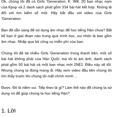
Ok, chúng tôi đã có Girls 'Generation, K. Will, 20 ban nhạc nam
của Kpop và 2 danh sách phát gồm 334 bài hát kết hợp. Không tệ
đối với tìm kiếm số một. Hãy bắt đầu với video của Girls
'Generation.
Bạn đã sẵn sàng để sử dụng âm nhạc để học tiếng Hàn chưa? Bất
kể bạn ở giai đoạn nào trong quá trình học, vui nhộn là bao gồm
âm nhạc. Nhấp qua bộ công cụ miễn phí của bạn.
Chúng tôi đã tải nhiều Girls 'Generation trong thanh bên, một số
bài hát không phải của Hàn Quốc mà tôi bị ám ảnh, danh sách
phát gồm 50 bài hát và một ban nhạc mới 2NE1. Điều này sẽ tốt.
Nhưng chúng ta đừng mang đi. Hãy xem video đầu tiên chúng tôi
tìm thấy trước khi chúng tôi mất chính mình ...
Được. Đó là niềm vui. Tiếp theo là gì? Làm thế nào để chúng ta sử
dụng nó để giúp chúng ta học tiếng Hàn?
1. Lời