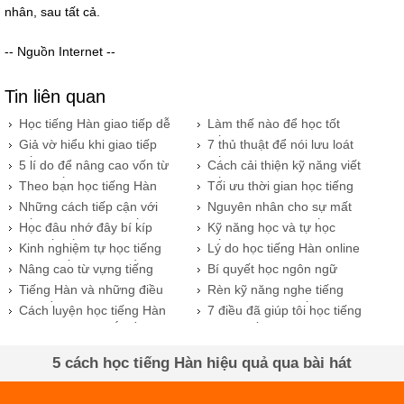
nhân, sau tất cả.
-- Nguồn Internet --
Tin liên quan
Học tiếng Hàn giao tiếp dễ
Làm thế nào để học tốt
dàng hơn bạn nghĩ
tiếng Hàn
​Giả vờ hiểu khi giao tiếp
​7 thủ thuật để nói lưu loát
tiếng Hàn
tiếng Hàn
​5 lí do để nâng cao vốn từ
Cách cải thiện kỹ năng viết
vựng tiếng Hàn
tiếng Hàn
Theo bạn học tiếng Hàn
Tối ưu thời gian học tiếng
làm gì?
Hàn hiệu quả
​Những cách tiếp cận với
Nguyên nhân cho sự mất
tiếng Hàn nhanh nhất
tập trung khi học tiếng Hàn
Học đâu nhớ đây bí kíp
Kỹ năng học và tự học
học tốt tiếng Hàn
tiếng Hàn
​Kinh nghiệm tự học tiếng
Lý do học tiếng Hàn online
Hàn Quốc tại nhà để hiệu
chưa giỏi
Nâng cao từ vựng tiếng
Bí quyết học ngôn ngữ
quả nhất
Hàn qua âm nhạc
Hàn nhanh và hiệu quả
Tiếng Hàn và những điều
Rèn kỹ năng nghe tiếng
bạn cần quan tâm
Hàn với 7 bí quyết
Cách luyện học tiếng Hàn
​7 điều đã giúp tôi học tiếng
cho người mới bắt đầu
Hàn Quốc
​5 cách học tiếng Hàn hiệu quả qua bài hát