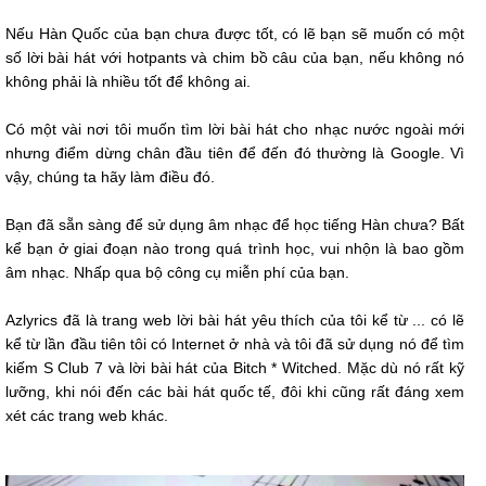
Nếu Hàn Quốc của bạn chưa được tốt, có lẽ bạn sẽ muốn có một
số lời bài hát với hotpants và chim bồ câu của bạn, nếu không nó
không phải là nhiều tốt để không ai.
Có một vài nơi tôi muốn tìm lời bài hát cho nhạc nước ngoài mới
nhưng điểm dừng chân đầu tiên để đến đó thường là Google. Vì
vậy, chúng ta hãy làm điều đó.
Bạn đã sẵn sàng để sử dụng âm nhạc để học tiếng Hàn chưa? Bất
kể bạn ở giai đoạn nào trong quá trình học, vui nhộn là bao gồm
âm nhạc. Nhấp qua bộ công cụ miễn phí của bạn.
Azlyrics đã là trang web lời bài hát yêu thích của tôi kể từ ... có lẽ
kể từ lần đầu tiên tôi có Internet ở nhà và tôi đã sử dụng nó để tìm
kiếm S Club 7 và lời bài hát của Bitch * Witched. Mặc dù nó rất kỹ
lưỡng, khi nói đến các bài hát quốc tế, đôi khi cũng rất đáng xem
xét các trang web khác.