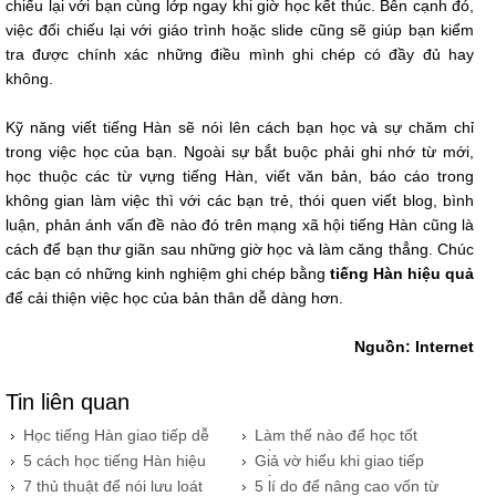
chiếu lại với bạn cùng lớp ngay khi giờ học kết thúc. Bên cạnh đó,
việc đối chiếu lại với giáo trình hoặc slide cũng sẽ giúp bạn kiểm
tra được chính xác những điều mình ghi chép có đầy đủ hay
không.
Kỹ năng viết tiếng Hàn sẽ nói lên cách bạn học và sự chăm chỉ
trong việc học của bạn. Ngoài sự bắt buộc phải ghi nhớ từ mới,
học thuộc các từ vựng tiếng Hàn, viết văn bản, báo cáo trong
không gian làm việc thì với các bạn trẻ, thói quen viết blog, bình
luận, phản ánh vấn đề nào đó trên mạng xã hội tiếng Hàn cũng là
cách để bạn thư giãn sau những giờ học và làm căng thẳng. Chúc
các bạn có những kinh nghiệm ghi chép bằng
tiếng Hàn hiệu quả
để cải thiện việc học của bản thân dễ dàng hơn.
Nguồn: Internet
Tin liên quan
Học tiếng Hàn giao tiếp dễ
Làm thế nào để học tốt
dàng hơn bạn nghĩ
tiếng Hàn
​5 cách học tiếng Hàn hiệu
​Giả vờ hiểu khi giao tiếp
quả qua bài hát
tiếng Hàn
​7 thủ thuật để nói lưu loát
​5 lí do để nâng cao vốn từ