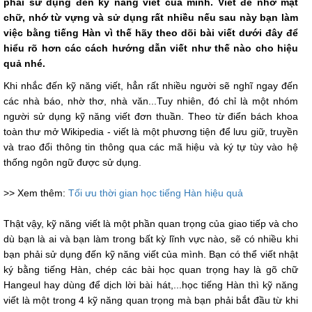
phải sử dụng đến kỹ năng viết của mình. Viết để nhớ mặt
chữ, nhớ từ vựng và sử dụng rất nhiều nếu sau này bạn làm
việc bằng tiếng Hàn vì thế hãy theo dõi bài viết dưới đây để
hiểu rõ hơn các cách hướng dẫn viết như thế nào cho hiệu
quả nhé.
Khi nhắc đến kỹ năng viết, hẳn rất nhiều người sẽ nghĩ ngay đến
các nhà báo, nhờ thơ, nhà văn...Tuy nhiên, đó chỉ là một nhóm
người sử dụng kỹ năng viết đơn thuần. Theo từ điển bách khoa
toàn thư mở Wikipedia - viết là một phương tiện để lưu giữ, truyền
và trao đổi thông tin thông qua các mã hiệu và ký tự tùy vào hệ
thống ngôn ngữ được sử dụng.
>> Xem thêm:
Tối ưu thời gian học tiếng Hàn hiệu quả
Thật vậy, kỹ năng viết là một phần quan trọng của giao tiếp và cho
dù bạn là ai và bạn làm trong bất kỳ lĩnh vực nào, sẽ có nhiều khi
bạn phải sử dụng đến kỹ năng viết của mình. Bạn có thể viết nhật
ký bằng tiếng Hàn, chép các bài học quan trọng hay là gõ chữ
Hangeul hay dùng để dịch lời bài hát,...học tiếng Hàn thì kỹ năng
viết là một trong 4 kỹ năng quan trọng mà bạn phải bắt đầu từ khi