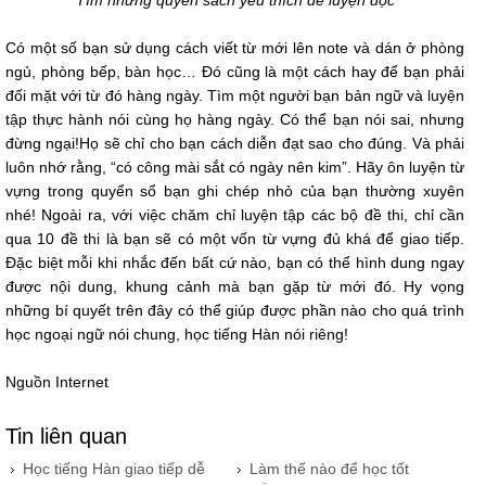
Có một số bạn sử dụng cách viết từ mới lên note và dán ở phòng
ngủ, phòng bếp, bàn học… Đó cũng là một cách hay để bạn phải
đối mặt với từ đó hàng ngày. Tìm một người bạn bản ngữ và luyện
tập thực hành nói cùng họ hàng ngày. Có thể bạn nói sai, nhưng
đừng ngại!Họ sẽ chỉ cho bạn cách diễn đạt sao cho đúng. Và phải
luôn nhớ rằng, “có công mài sắt có ngày nên kim”. Hãy ôn luyện từ
vựng trong quyển sổ bạn ghi chép nhỏ của bạn thường xuyên
nhé! Ngoài ra, với việc chăm chỉ luyện tập các bộ đề thi, chỉ cần
qua 10 đề thi là bạn sẽ có một vốn từ vựng đủ khá để giao tiếp.
Đặc biệt mỗi khi nhắc đến bất cứ nào, bạn có thể hình dung ngay
được nội dung, khung cảnh mà bạn gặp từ mới đó. Hy vọng
những bí quyết trên đây có thể giúp được phần nào cho quá trình
học ngoại ngữ nói chung, học tiếng Hàn nói riêng!
Nguồn Internet
Tin liên quan
Học tiếng Hàn giao tiếp dễ
Làm thế nào để học tốt