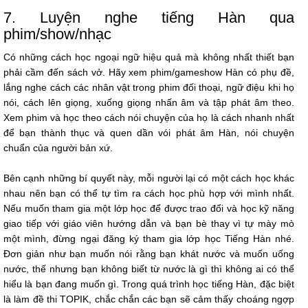
7. Luyện nghe tiếng Hàn qua
phim/show/nhạc
Có những cách học ngoại ngữ hiệu quả mà không nhất thiết bạn
phải cầm đến sách vở. Hãy xem phim/gameshow Hàn có phụ đề,
lắng nghe cách các nhân vật trong phim đối thoại, ngữ điệu khi họ
nói, cách lên giọng, xuống giọng nhấn âm và tập phát âm theo.
Xem phim và học theo cách nói chuyện của họ là cách nhanh nhất
để bạn thành thục và quen dần vói phát âm Hàn, nói chuyện
chuẩn của người bản xứ.
Bên cạnh những bí quyết này, mỗi người lại có một cách học khác
nhau nên bạn có thể tự tìm ra cách học phù hợp với mình nhất.
Nếu muốn tham gia một lớp học để được trao đổi và học kỹ năng
giao tiếp với giáo viên hướng dẫn và bạn bè thay vì tự mày mò
một mình, đừng ngại đăng ký tham gia lớp học Tiếng Hàn nhé.
Đơn giản như bạn muốn nói rằng bạn khát nước và muốn uống
nước, thế nhưng bạn không biết từ nước là gì thì không ai có thể
hiểu là bạn đang muốn gì. Trong quá trình học tiếng Hàn, đặc biệt
là làm đề thi TOPIK, chắc chắn các bạn sẽ cảm thấy choáng ngợp