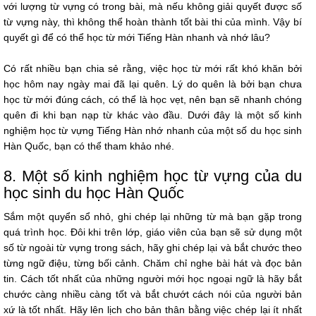
với lượng từ vựng có trong bài, mà nếu không giải quyết được số
từ vựng này, thì không thể hoàn thành tốt bài thi của mình. Vậy bí
quyết gì để có thể học từ mới Tiếng Hàn nhanh và nhớ lâu?
Có rất nhiều bạn chia sẻ rằng, việc học từ mới rất khó khăn bởi
học hôm nay ngày mai đã lại quên. Lý do quên là bởi bạn chưa
học từ mới đúng cách, có thể là học vẹt, nên bạn sẽ nhanh chóng
quên đi khi bạn nạp từ khác vào đầu. Dưới đây là một số kinh
nghiệm học từ vựng Tiếng Hàn nhớ nhanh của một số du học sinh
Hàn Quốc, bạn có thể tham khảo nhé.
8. Một số kinh nghiệm học từ vựng của du
học sinh du học Hàn Quốc
Sắm một quyển sổ nhỏ, ghi chép lại những từ mà bạn gặp trong
quá trình học. Đôi khi trên lớp, giáo viên của bạn sẽ sử dụng một
số từ ngoài từ vựng trong sách, hãy ghi chép lại và bắt chước theo
từng ngữ điệu, từng bối cảnh. Chăm chỉ nghe bài hát và đọc bản
tin. Cách tốt nhất của những người mới học ngoại ngữ là hãy bắt
chước càng nhiều càng tốt và bắt chướt cách nói của người bản
xứ là tốt nhất. Hãy lên lịch cho bản thân bằng việc chép lại ít nhất