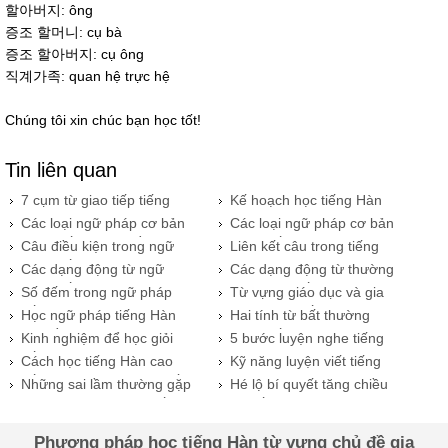
할아버지: ông
증조 할머니: cụ bà
증조 할아버지: cụ ông
직계가족: quan hệ trực hệ
Chúng tôi xin chúc bạn học tốt!
Tin liên quan
7 cụm từ giao tiếp tiếng
​Kế hoạch học tiếng Hàn
Hàn
trong 90 ngày
Các loại ngữ pháp cơ bản
Các loại ngữ pháp cơ bản
trong tiếng Hàn phần 2
trong tiếng Hàn
Câu điều kiện trong ngữ
Liên kết câu trong tiếng
pháp tiếng Hàn
Hàn
Các dạng động từ ngữ
Các dạng động từ thường
pháp tiếng Hàn
gặp trong tiếng Hàn
Số đếm trong ngữ pháp
Từ vựng giáo dục và gia
tiếng Hàn
đình trong tiếng Hàn
Học ngữ pháp tiếng Hàn
​Hai tính từ bất thường
chủ đề hỏi đáp
trong tiếng Hangul
Kinh nghiệm để học giỏi
5 bước luyện nghe tiếng
tiếng Hàn
Hàn cơ bản cho người mới
Cách học tiếng Hàn cao
Kỹ năng luyện viết tiếng
cấp dành cho người muốn
Hàn hiệu quả
Những sai lầm thường gặp
Hé lộ bí quyết tăng chiều
tìm hiểu
khi lựa chọn khi học tiếng
cao ấn tượng của người
hàn
Hàn Quốc
Phương pháp học tiếng Hàn từ vựng chủ đề gia