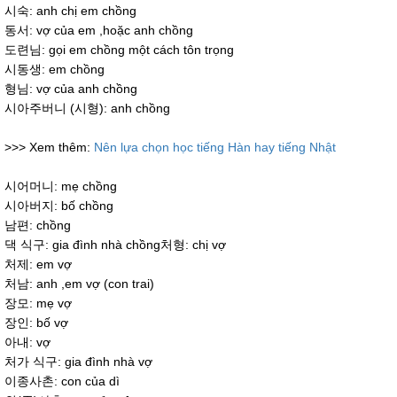
시숙: anh chị em chồng
동서: vợ của em ,hoặc anh chồng
도련님: gọi em chồng một cách tôn trọng
시동생: em chồng
형님: vợ của anh chồng
시아주버니 (시형): anh chồng
>>> Xem thêm:
Nên lựa chọn học tiếng Hàn hay tiếng Nhật
시어머니: mẹ chồng
시아버지: bố chồng
남편: chồng
댁 식구: gia đình nhà chồng처형: chị vợ
처제: em vợ
처남: anh ,em vợ (con trai)
장모: mẹ vợ
장인: bố vợ
아내: vợ
처가 식구: gia đình nhà vợ
이종사촌: con của dì