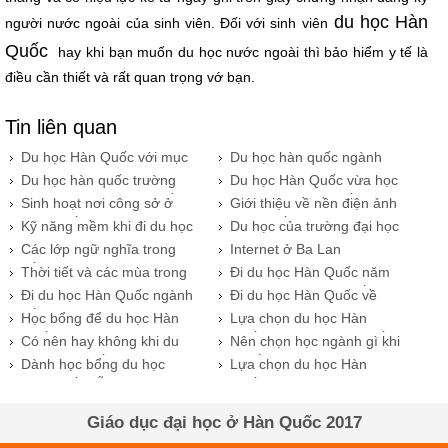
du học Hàn
người nước ngoài của sinh viên. Đối với sinh viên
Quốc
hay khi bạn muốn du học nước ngoài thì bảo hiểm y tế là
điều cần thiết và rất quan trọng vớ bạn.
Tin liên quan
Du học Hàn Quốc với mục
​Du học hàn quốc ngành
đích gì?
dược cơ hội tương lai mở
Du học hàn quốc trường
​Du học Hàn Quốc vừa học
rộng.
đại học Seo Kyeong nhiều
vừa làm và cuộc sống.
Sinh hoạt nơi công sở ở
Giới thiệu về nền điện ảnh
ưu đãi.
Hàn Quốc
Hàn Quốc
Kỹ năng mềm khi đi du học
Du học của trường đại học
Hàn
Yonsei tại Seoul
Các lớp ngữ nghĩa trong
Internet ở Ba Lan
tiếng Ba Lan
Thời tiết và các mùa trong
Đi du học Hàn Quốc năm
năm ở Ba Lan
2017 với đại học Quốc gia
Đi du học Hàn Quốc ngành
Đi du học Hàn Quốc về
Seoul
kế toán năm 2017
ngành làm đẹp
Học bổng để du học Hàn
Lựa chọn du học Hàn
Quốc tại Busan
Quốc hay là Nhật Bản tốt
Có nên hay không khi du
Nên chọn học ngành gì khi
hơn
học Hàn Quốc?
quyết định đi du học Hàn
Dành học bổng du học
Lựa chọn du học Hàn
Quốc?
Hàn Quốc dễ hay khó ?
Quốc hay là Nhật Bản
Giáo dục đại học ở Hàn Quốc 2017