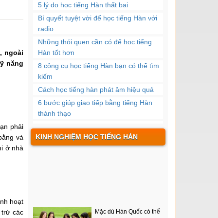
5 lý do học tiếng Hàn thất bại
Bí quyết tuyệt vời để học tiếng Hàn với
radio
Những thói quen cần có để học tiếng
, ngoài
Hàn tốt hơn
kỹ năng
8 công cụ học tiếng Hàn bạn có thể tìm
kiếm
Cách học tiếng hàn phát âm hiệu quả
6 bước giúp giao tiếp bằng tiếng Hàn
thành thạo
bạn phải
Cách học tiếng Hàn giao tiếp hiệu quả
KINH NGHIỆM HỌC TIẾNG HÀN
 bằng và
siêu tốc
hi ở nhà
Những trung tâm tiếng Hàn giá rẻ tại TP.
HCM nên biết
Lí do nên học tiếng Hàn thay vì ngôn
ngữ khác
Mặc dù Hàn Quốc có thể
Để học nhanh tiếng Hàn bạn nên sử
inh hoạt
được xếp hạng là một
dụng phương pháp nào
trừ các
trong những ngôn ngữ...