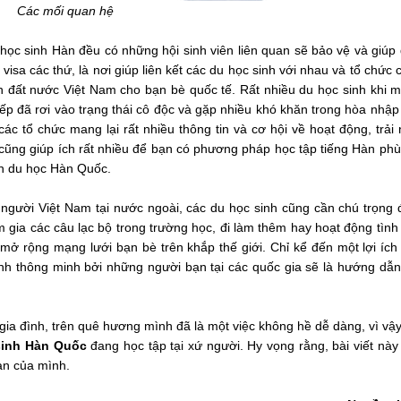
Các mối quan hệ
 học sinh Hàn đều có những hội sinh viên liên quan sẽ bảo vệ và giúp
isa các thứ, là nơi giúp liên kết các du học sinh với nhau và tổ chức 
h đất nước Việt Nam cho bạn bè quốc tế. Rất nhiều du học sinh khi 
iếp đã rơi vào trạng thái cô độc và gặp nhiều khó khăn trong hòa nhập
các tổ chức mang lại rất nhiều thông tin và cơ hội về hoạt động, trải
c cũng giúp ích rất nhiều để bạn có phương pháp học tập tiếng Hàn ph
ian du học Hàn Quốc.
người Việt Nam tại nước ngoài, các du học sinh cũng cần chú trọng 
m gia các câu lạc bộ trong trường học, đi làm thêm hay hoạt động tìn
ở rộng mạng lưới bạn bè trên khắp thế giới. Chỉ kể đến một lợi ích
 trình thông minh bởi những người bạn tại các quốc gia sẽ là hướng dẫn
gia đình, trên quê hương mình đã là một việc không hề dễ dàng, vì vậy
sinh Hàn Quốc
đang học tập tại xứ người. Hy vọng rằng, bài viết này
àn của mình.