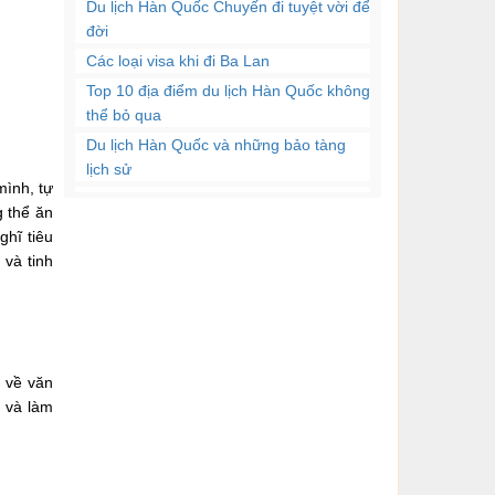
trọng đặc biệt đối với
​Du lịch Hàn Quốc Chuyến đi tuyệt vời để
người học ngoại ngữ.
đời
Và...
Các loại visa khi đi Ba Lan
Kỹ năng viết là một phần
Top 10 địa điểm du lịch Hàn Quốc không
quan trọng của giao tiếp
thể bỏ qua
và cho dù bạn là...
Du lịch Hàn Quốc và những bảo tàng
lịch sử
mình, tự
Với cuộc sống ngày càng
Món ăn ngon Hàn Quốc
g thể ăn
hiện đại, guồng quay
Những địa điểm du lịch mùa đông tại
ghĩ tiêu
công việc cũng như xu...
Hàn Quốc
 và tinh
Có nhiều bạn mặc dù
đầu tư nhiều thời gian và
công sức cho quá...
n về văn
m và làm
Tiếp cận với một ngôn
ngữ mới không bao giờ
là một điều dễ dàng...