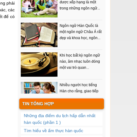
ông phải
hác, các
ết để có
Ngôn ngữ Hàn Quốc là
một ngôn ngữ Châu Á rất
đẹp và khoa học, ngôn...
Khi học bất kỳ ngôn ngữ
nào, âm nhạc luôn đóng
một vai trò quan...
Nhiều người học tiếng
Hàn cho rằng, giao tiếp
tiếng Hàn chỉ là nghe...
TIN TỔNG HỢP
Một trong những mục
đích của việc học tiếng
Những địa điểm du lịch hấp dẫn nhất
hàn đó là nói được...
hàn quốc (phần 1 )
Tìm hiểu về ẩm thực hàn quốc
Từ vựng có tầm quan