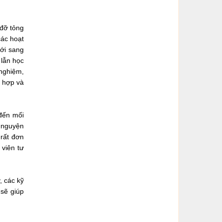
 đỡ tỏng
các hoạt
mới sang
 lẫn học
 nghiệm,
ù hợp và
đến mối
h nguyện
 rất đơn
 viên tư
, các kỹ
 sẽ giúp