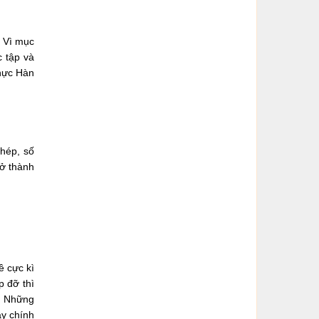
? Vì mục
c tập và
thực Hàn
phép, số
rở thành
ề cực kì
p đỡ thì
. Những
ày chính