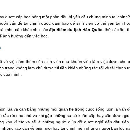
c hay được cấp học bổng một phần đều bị yêu cầu chứng minh tài chính
 muốn vấn đề tài chính được đảm bảo để sinh viên có thể yên tâm họ
 các nhu cầu khác như các
địa điểm du lịch Hàn Quốc
, thử các ẩm 
để ảnh hưởng đến việc học.
​
rõ về việc làm thêm của sinh viên như khuôn viên làm việc được cho 
nh trạng không làm chủ được túi tiền khiến những rắc rối về tài chính t
c của mình.
chọn lựa và cân bằng những mối quan hệ trong cuộc sống luôn là vấn đ
ố rắc rối nho nhỏ và khi gặp những sự cố khẩn cấp hay cần được giú
g khu kí túc xá sẽ là những người giúp đỡ được nghĩ đến đầu tiên
 những rào cản về biên giới hay tài chính nên những người bạn lúc n