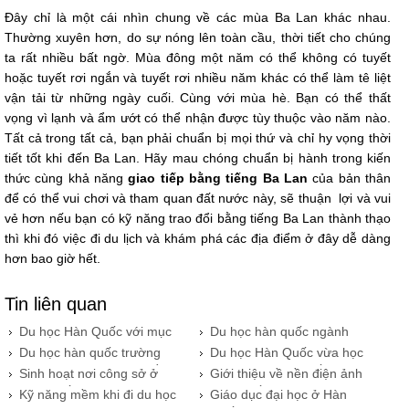
Đây chỉ là một cái nhìn chung về các mùa Ba Lan khác nhau.
Thường xuyên hơn, do sự nóng lên toàn cầu, thời tiết cho chúng
ta rất nhiều bất ngờ. Mùa đông một năm có thể không có tuyết
hoặc tuyết rơi ngắn và tuyết rơi nhiều năm khác có thể làm tê liệt
vận tải từ những ngày cuối. Cùng với mùa hè. Bạn có thể thất
vọng vì lạnh và ẩm ướt có thể nhận được tùy thuộc vào năm nào.
Tất cả trong tất cả, bạn phải chuẩn bị mọi thứ và chỉ hy vọng thời
tiết tốt khi đến Ba Lan. Hãy mau chóng chuẩn bị hành trong kiến
thức cùng khả năng
giao tiếp bằng tiếng Ba Lan
của bản thân
để có thể vui chơi và tham quan đất nước này, sẽ thuận lợi và vui
vẻ hơn nếu bạn có kỹ năng trao đổi bằng tiếng Ba Lan thành thạo
thì khi đó việc đi du lịch và khám phá các địa điểm ở đây dễ dàng
hơn bao giờ hết.
Tin liên quan
Du học Hàn Quốc với mục
​Du học hàn quốc ngành
đích gì?
dược cơ hội tương lai mở
Du học hàn quốc trường
​Du học Hàn Quốc vừa học
rộng.
đại học Seo Kyeong nhiều
vừa làm và cuộc sống.
Sinh hoạt nơi công sở ở
Giới thiệu về nền điện ảnh
ưu đãi.
Hàn Quốc
Hàn Quốc
Kỹ năng mềm khi đi du học
Giáo dục đại học ở Hàn