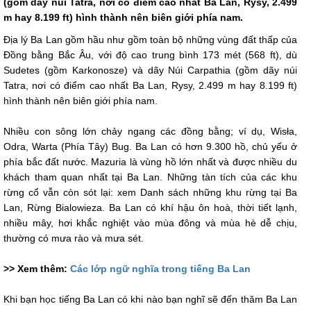
(gồm dãy núi Tatra, nơi có điểm cao nhất Ba Lan, Rysy, 2.499
m hay 8.199 ft) hình thành nên biên giới phía nam.
Địa lý Ba Lan gồm hầu như gồm toàn bộ những vùng đất thấp của
Đồng bằng Bắc Âu, với độ cao trung bình 173 mét (568 ft), dù
Sudetes (gồm Karkonosze) và dãy Núi Carpathia (gồm dãy núi
Tatra, nơi có điểm cao nhất Ba Lan, Rysy, 2.499 m hay 8.199 ft)
hình thành nên biên giới phía nam.
Nhiều con sông lớn chảy ngang các đồng bằng; ví dụ, Wisła,
Odra, Warta (Phía Tây) Bug. Ba Lan có hơn 9.300 hồ, chủ yếu ở
phía bắc đất nước. Mazuria là vùng hồ lớn nhất và được nhiều du
khách tham quan nhất tại Ba Lan. Những tàn tích của các khu
rừng cổ vẫn còn sót lại: xem Danh sách những khu rừng tại Ba
Lan, Rừng Bialowieza. Ba Lan có khí hậu ôn hoà, thời tiết lạnh,
nhiều mây, hơi khắc nghiệt vào mùa đông và mùa hè dễ chịu,
thường có mưa rào và mưa sét.
>> Xem thêm:
Các lớp ngữ nghĩa trong tiếng Ba Lan
Khi bạn học tiếng Ba Lan có khi nào bạn nghĩ sẽ đến thăm Ba Lan