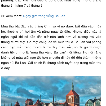
phương. Các khu nghỉ dưỡng đông đúc nhất trong những tháng
tháng 6, tháng 7 và tháng 8.
>> Xem thêm:
Ngày giờ trong tiếng Ba Lan
Mùa thu bắt đầu vào tháng Chín và vì nó được bắt đầu vào mùa
hè, thường thì hơi ấm và nắng ngay từ đầu. Nhưng điều này là
ngắn ngủi khi nó dần dần trở nên lạnh hơn và sương mù vào
tháng Mười Một. Có một cái gì đó về mùa thu ở Ba Lan với phong
cảnh đẹp mắt trang trí với lá rơi đầy màu sắc, nó đã giành được
danh tiếng như là "mùa thu vàng Ba Lan" nổi tiếng. Họ nói rằng
không có mùa giải nào tốt hơn chuyến đi này để đến thăm những
ngọn núi Ba Lan. Cái chính là khung cảnh tuyệt đẹp trong mùa thu
ở đây.