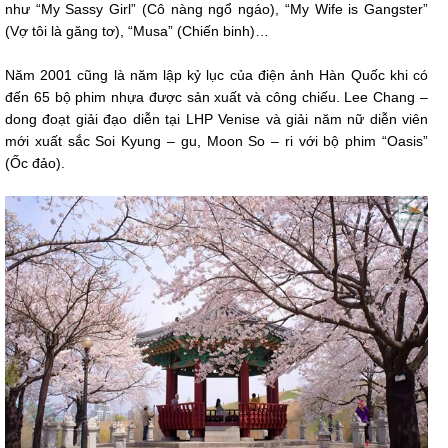
như “My Sassy Girl” (Cô nàng ngổ ngáo), “My Wife is Gangster”
(Vợ tôi là găng tơ), “Musa” (Chiến binh)…
Năm 2001 cũng là năm lập kỷ lục của điện ảnh Hàn Quốc khi có
đến 65 bộ phim nhựa được sản xuất và công chiếu. Lee Chang –
dong đoạt giải đạo diễn tại LHP Venise và giải năm nữ diễn viên
mới xuất sắc Soi Kyung – gu, Moon So – ri với bộ phim “Oasis”
(Ốc đảo).