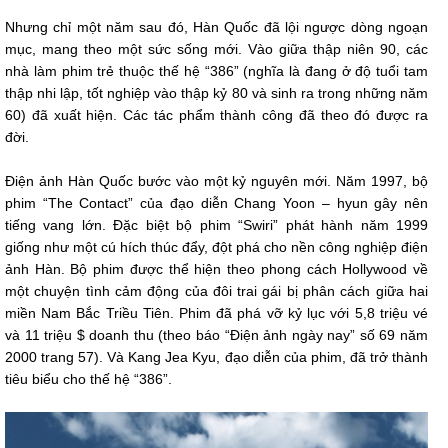
Nhưng chỉ một năm sau đó, Hàn Quốc đã lội ngược dòng ngoạn
mục, mang theo một sức sống mới. Vào giữa thập niên 90, các
nhà làm phim trẻ thuộc thế hệ “386” (nghĩa là đang ở độ tuổi tam
thập nhi lập, tốt nghiệp vào thập kỷ 80 và sinh ra trong những năm
60) đã xuất hiện. Các tác phẩm thành công đã theo đó được ra
đời.
Điện ảnh Hàn Quốc bước vào một kỷ nguyên mới. Năm 1997, bộ
phim “The Contact” của đạo diễn Chang Yoon – hyun gây nên
tiếng vang lớn. Đặc biệt bộ phim “Swiri” phát hành năm 1999
giống như một cú hích thúc đẩy, đột phá cho nền công nghiệp điện
ảnh Hàn. Bộ phim được thể hiện theo phong cách Hollywood về
một chuyện tình cảm động của đôi trai gái bị phân cách giữa hai
miền Nam Bắc Triều Tiên. Phim đã phá vỡ kỷ lục với 5,8 triệu vé
và 11 triệu $ doanh thu (theo báo “Điện ảnh ngày nay” số 69 năm
2000 trang 57). Và Kang Jea Kyu, đạo diễn của phim, đã trở thành
tiêu biểu cho thế hệ “386”.