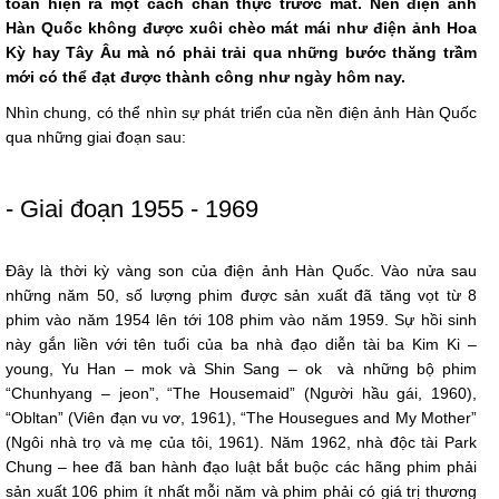
toàn hiện ra một cách chân thực trước mắt. Nền điện ảnh
Hàn Quốc không được xuôi chèo mát mái như điện ảnh Hoa
Kỳ hay Tây Âu mà nó phải trải qua những bước thăng trầm
mới có thể đạt được thành công như ngày hôm nay.
Nhìn chung, có thể nhìn sự phát triển của nền điện ảnh Hàn Quốc
qua những giai đoạn sau:
- Giai đoạn 1955 - 1969
Đây là thời kỳ vàng son của điện ảnh Hàn Quốc. Vào nửa sau
những năm 50, số lượng phim được sản xuất đã tăng vọt từ 8
phim vào năm 1954 lên tới 108 phim vào năm 1959. Sự hồi sinh
này gắn liền với tên tuổi của ba nhà đạo diễn tài ba Kim Ki –
young, Yu Han – mok và Shin Sang – ok và những bộ phim
“Chunhyang – jeon”, “The Housemaid” (Người hầu gái, 1960),
“Obltan” (Viên đạn vu vơ, 1961), “The Housegues and My Mother”
(Ngôi nhà trọ và mẹ của tôi, 1961). Năm 1962, nhà độc tài Park
Chung – hee đã ban hành đạo luật bắt buộc các hãng phim phải
sản xuất 106 phim ít nhất mỗi năm và phim phải có giá trị thương