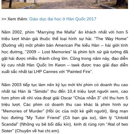
>> Xem thêm:
Giáo dục đại học ở Hàn Quốc 2017
Năm 2002, phim “Marrying the Mafia” ăn khách nhất với hơn 5
triệu lượt khán giả thuộc thể loại hình sự hài. “The Way Home”
(Đường về) một phiên bản American Pie kiểu Hàn – hài giới tính
học đường, “2009 – Lost Memories” là phim lịch sử giả tưởng đã
gặt hái được nhiều thành công lớn. Cũng trong năm này, đạo diễn
kỳ cựu nhất Hàn Quốc Im Kwon – taek được trao giải đạo diễn
xuất sắc nhất tại LHP Cannes với “Painted Fire”.
Năm 2003 tiếp tục làm nên kỷ lục mới khi phim có doanh thu cao
nhất tại Hàn là “Simido” thu đến 10,4 triệu lượt người xem, cao
hơn phim về nhì vừa đoạt giải Oscar “Chúa nhẫn 3” chỉ thu hơn 5
triệu lượt. Các phim có doanh thu cao khác là phim hình sự
“Memories of Murder” (Hồi ức của một kẻ giết người), lãng mạn
học đường “My Tutor Friend” (Cô bạn gia sư), tâm lý “Untold
Scandal” (Những vụ bê bối dấu kín), kinh dị rùng rợn “Atal of two
Sister” (Chuyện về hai chị em).