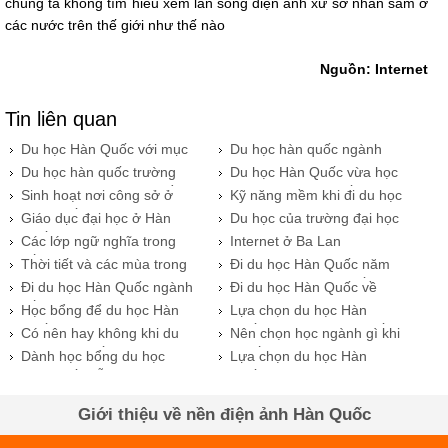
chúng ta không tìm hiểu xem làn sóng điện ảnh xứ sở nhân sâm ở
các nước trên thế giới như thế nào
Nguồn: Internet
Tin liên quan
Du học Hàn Quốc với mục
​Du học hàn quốc ngành
đích gì?
dược cơ hội tương lai mở
Du học hàn quốc trường
​Du học Hàn Quốc vừa học
rộng.
đại học Seo Kyeong nhiều
vừa làm và cuộc sống.
Sinh hoạt nơi công sở ở
Kỹ năng mềm khi đi du học
ưu đãi.
Hàn Quốc
Hàn
Giáo dục đại học ở Hàn
Du học của trường đại học
Quốc 2017
Yonsei tại Seoul
Các lớp ngữ nghĩa trong
Internet ở Ba Lan
tiếng Ba Lan
Thời tiết và các mùa trong
Đi du học Hàn Quốc năm
năm ở Ba Lan
2017 với đại học Quốc gia
Đi du học Hàn Quốc ngành
Đi du học Hàn Quốc về
Seoul
kế toán năm 2017
ngành làm đẹp
Học bổng để du học Hàn
Lựa chọn du học Hàn
Quốc tại Busan
Quốc hay là Nhật Bản tốt
Có nên hay không khi du
Nên chọn học ngành gì khi
hơn
học Hàn Quốc?
quyết định đi du học Hàn
Dành học bổng du học
Lựa chọn du học Hàn
Quốc?
Hàn Quốc dễ hay khó ?
Quốc hay là Nhật Bản
Giới thiệu về nền điện ảnh Hàn Quốc