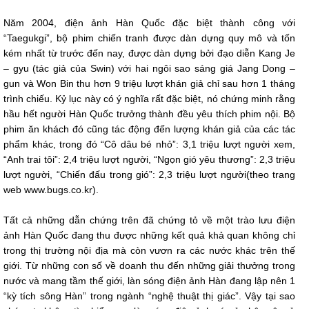
Năm 2004, điện ảnh Hàn Quốc đặc biệt thành công với
“Taegukgi”, bộ phim chiến tranh được dàn dựng quy mô và tốn
kém nhất từ trước đến nay, được dàn dựng bởi đạo diễn Kang Je
– gyu (tác giả của Swin) với hai ngôi sao sáng giá Jang Dong –
gun và Won Bin thu hơn 9 triệu lượt khán giả chỉ sau hơn 1 tháng
trình chiếu. Kỷ lục này có ý nghĩa rất đặc biệt, nó chứng minh rằng
hầu hết người Hàn Quốc trưởng thành đều yêu thích phim nội. Bộ
phim ăn khách đó cũng tác động đến lượng khán giả của các tác
phẩm khác, trong đó “Cô dâu bé nhỏ”: 3,1 triệu lượt người xem,
“Anh trai tôi”: 2,4 triệu lượt người, “Ngọn gió yêu thương”: 2,3 triệu
lượt người, “Chiến đấu trong gió”: 2,3 triệu lượt người(theo trang
web www.bugs.co.kr).
Tất cả những dẫn chứng trên đã chứng tỏ về một trào lưu điện
ảnh Hàn Quốc đang thu được những kết quả khả quan không chỉ
trong thị trường nội địa mà còn vươn ra các nước khác trên thế
giới. Từ những con số về doanh thu đến những giải thưởng trong
nước và mang tầm thế giới, làn sóng điện ảnh Hàn đang lập nên 1
“kỳ tích sông Hàn” trong ngành “nghệ thuật thị giác”. Vậy tại sao